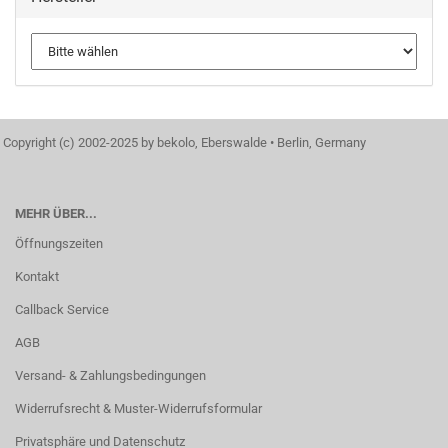
Copyright (c) 2002-2025 by bekolo, Eberswalde • Berlin, Germany
MEHR ÜBER...
Öffnungszeiten
Kontakt
Callback Service
AGB
Versand- & Zahlungsbedingungen
Widerrufsrecht & Muster-Widerrufsformular
Privatsphäre und Datenschutz