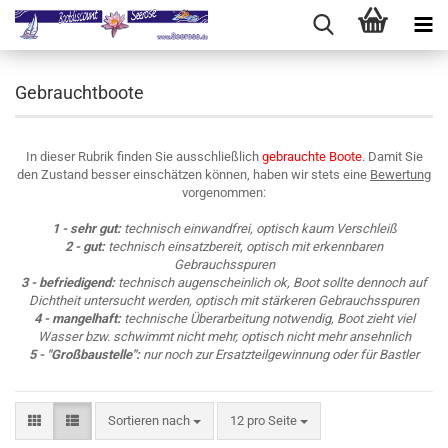
Gebrauchtboote
In dieser Rubrik finden Sie ausschließlich
gebrauchte Boote
. Damit Sie
den Zustand besser einschätzen können, haben wir stets eine
Bewertung
vorgenommen:
1 - sehr gut:
technisch einwandfrei, optisch kaum Verschleiß
2 - gut:
technisch einsatzbereit, optisch mit erkennbaren
Gebrauchsspuren
3 - befriedigend:
technisch augenscheinlich ok, Boot sollte dennoch auf
Dichtheit untersucht werden, optisch mit stärkeren Gebrauchsspuren
4 - mangelhaft:
technische Überarbeitung notwendig, Boot zieht viel
Wasser bzw. schwimmt nicht mehr, optisch nicht mehr ansehnlich
5 - "Großbaustelle":
nur noch zur Ersatzteilgewinnung oder für Bastler
Sortieren nach
pro Seite
Sortieren nach
12 pro Seite