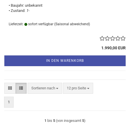
• Baujahr: unbekannt
• Zustand:
1-
Lieferzeit:
sofort verfügbar
(Saisonal abweichend)
1.990,00 EUR
IN DEN WARENKORB
Sortieren nach
pro Seite
Sortieren nach
12 pro Seite
1
1
bis
5
(von insgesamt
5
)