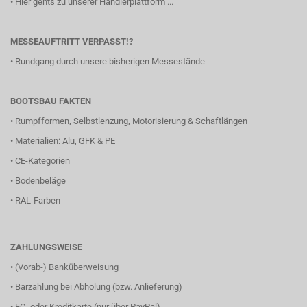
•
Hier gehts zu unserer Händlerplattform ...
MESSEAUFTRITT VERPASST!?
•
Rundgang durch unsere bisherigen Messestände
BOOTSBAU FAKTEN
•
Rumpfformen, Selbstlenzung, Motorisierung & Schaftlängen
•
Materialien: Alu, GFK & PE
•
CE-Kategorien
•
Bodenbeläge
•
RAL-Farben
ZAHLUNGSWEISE
• (Vorab-) Banküberweisung
• Barzahlung bei Abholung (bzw. Anlieferung)
• EC- oder Kreditkarte (nur über PayPal)