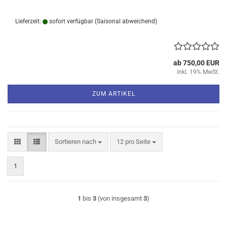
Lieferzeit:
sofort verfügbar
(Saisonal abweichend)
ab 750,00 EUR
inkl. 19% MwSt.
ZUM ARTIKEL
Sortieren nach
pro Seite
Sortieren nach
12 pro Seite
1
1
bis
3
(von insgesamt
3
)