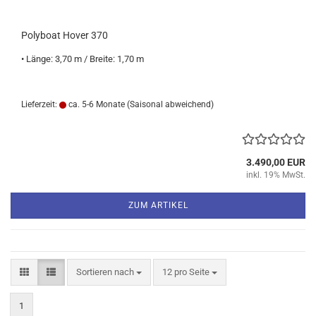
Polyboat Hover 370
• Länge: 3,70 m / Breite: 1,70 m
Lieferzeit:
ca. 5-6 Monate
(Saisonal abweichend)
3.490,00 EUR
inkl. 19% MwSt.
ZUM ARTIKEL
Sortieren nach
pro Seite
Sortieren nach
12 pro Seite
1