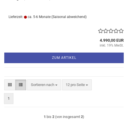
Lieferzeit:
ca. 5-6 Monate
(Saisonal abweichend)
4.990,00 EUR
inkl. 19% MwSt.
ZUM ARTIKEL
Sortieren nach
pro Seite
Sortieren nach
12 pro Seite
1
1
bis
2
(von insgesamt
2
)