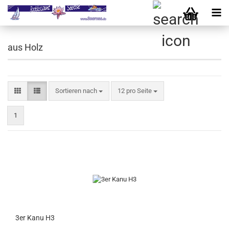
aus Holz
Sortieren nach
pro Seite
Sortieren nach
12 pro Seite
1
3er Kanu H3