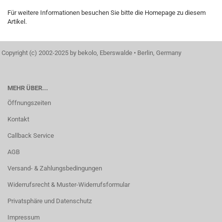
Für weitere Informationen besuchen Sie bitte die
Homepage
zu diesem
Artikel.
Copyright (c) 2002-2025 by bekolo, Eberswalde • Berlin, Germany
MEHR ÜBER...
Öffnungszeiten
Kontakt
Callback Service
AGB
Versand- & Zahlungsbedingungen
Widerrufsrecht & Muster-Widerrufsformular
Privatsphäre und Datenschutz
Impressum