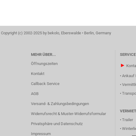
Copyright (c) 2002-2025 by bekolo, Eberswalde • Berlin, Germany
MEHR ÜBER...
SERVICE
Öffnungszeiten
►
Konta
Kontakt
•
Ankauf 
Callback Service
•
Vermitt
•
Transpo
AGB
Versand- & Zahlungsbedingungen
VERMIE
Widerrufsrecht & Muster-Widerrufsformular
•
Trailer
Privatsphäre und Datenschutz
•
Winterli
Impressum