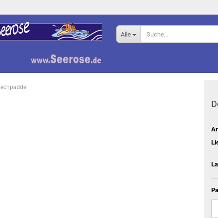
Alle
techpaddel
D
Ar
Li
La
Pa