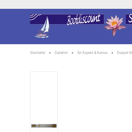
»
»
»
Startseite
Zubehör
für Kajaks & Kanus
Doppel-S