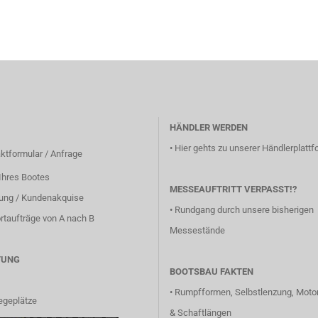
HÄNDLER WERDEN
•
Hier gehts zu unserer Händlerplattfo
ktformular / Anfrage
Ihres Bootes
MESSEAUFTRITT VERPASST!?
lung / Kundenakquise
•
Rundgang durch unsere bisherigen
rtaufträge von A nach B
Messestände
TUNG
BOOTSBAU FAKTEN
•
Rumpfformen, Selbstlenzung, Motor
egeplätze
& Schaftlängen