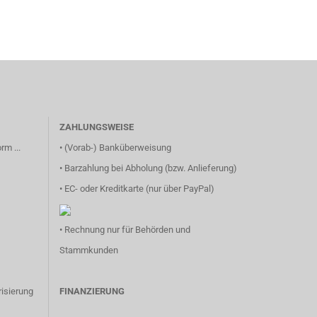
ZAHLUNGSWEISE
rm ...
• (Vorab-) Banküberweisung
• Barzahlung bei Abholung (bzw. Anlieferung)
• EC- oder Kreditkarte (nur über PayPal)
• Rechnung nur für Behörden und
Stammkunden
isierung
FINANZIERUNG