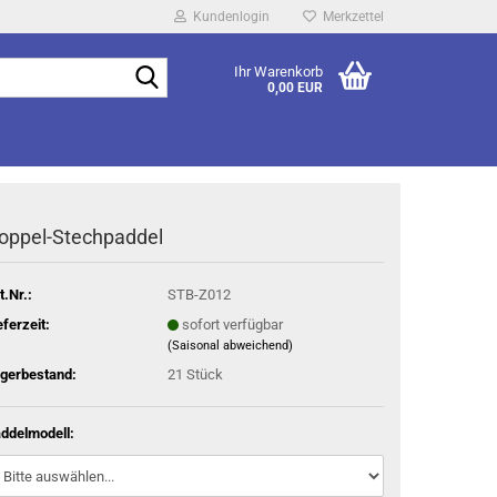
Kundenlogin
Merkzettel
Suche...
Ihr Warenkorb
0,00 EUR
oppel-Stechpaddel
t.Nr.:
STB-Z012
eferzeit:
sofort verfügbar
(Saisonal abweichend)
gerbestand:
21
Stück
ddelmodell: