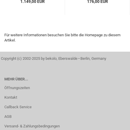
1.149,00 EUR
176,00 EUR
Für weitere Informationen besuchen Sie bitte die
Homepage
zu diesem
Artikel.
Copyright (c) 2002-2025 by bekolo, Eberswalde • Berlin, Germany
MEHR ÜBER...
Öffnungszeiten
Kontakt
Callback Service
AGB
Versand- & Zahlungsbedingungen