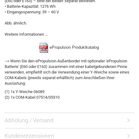
(E60 oder E163) – bitte bei Bedarf separat bestellen.
• Batterie-Kapazität: 1276 Wh
• Eingangsspannung: 39 – 60 V
Abb. ähnlich.
Weitere Informationen ...
ePropulsion Produktkatalog
--> Wenn Sie den ePropulsion-Außenborder mit optionaler 'ePropulsion
Batterie' (E60 oder E163) zusammen mit einer kabelgebundenen Pinne
verwenden, empfiehlt sich die Verwendung einer Y-Weiche sowie eines
COM-Kabels (jeweils separat erhältlich) zum Anschließen Ihrer
Ausrüstung:
(1) 1x Y-Weiche 06089
(2) 1x COM-Kabel 07514/05310
Abholung / Versand
Kundenrezensionen