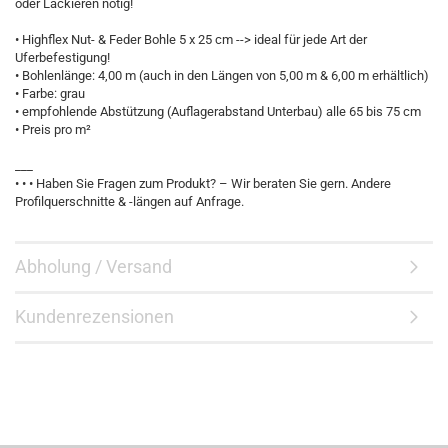
oder Lackieren nötig!
• Highflex Nut- & Feder Bohle 5 x 25 cm --> ideal für jede Art der
Uferbefestigung!
• Bohlenlänge: 4,00 m (auch in den Längen von 5,00 m & 6,00 m erhältlich)
• Farbe: grau
• empfohlende Abstützung (Auflagerabstand Unterbau) alle 65 bis 75 cm
• Preis pro m²
___
• • • Haben Sie Fragen zum Produkt? – Wir beraten Sie gern. Andere
Profilquerschnitte & -längen auf Anfrage.
Abholung / Versand
Kundenrezensionen