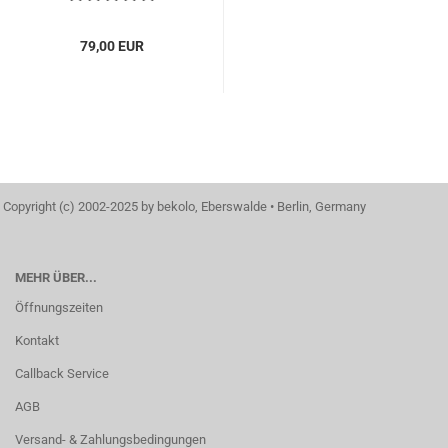
79,00 EUR
Copyright (c) 2002-2025 by bekolo, Eberswalde • Berlin, Germany
MEHR ÜBER...
Öffnungszeiten
Kontakt
Callback Service
AGB
Versand- & Zahlungsbedingungen