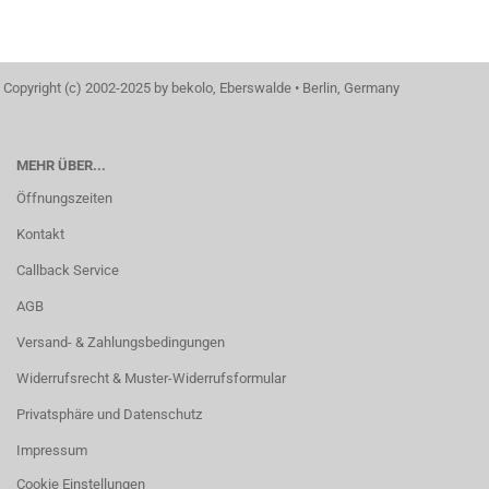
Copyright (c) 2002-2025 by bekolo, Eberswalde • Berlin, Germany
MEHR ÜBER...
Öffnungszeiten
Kontakt
Callback Service
AGB
Versand- & Zahlungsbedingungen
Widerrufsrecht & Muster-Widerrufsformular
Privatsphäre und Datenschutz
Impressum
Cookie Einstellungen