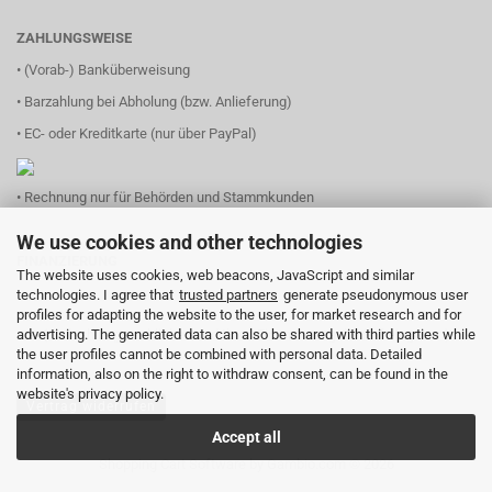
ZAHLUNGSWEISE
• (Vorab-) Banküberweisung
• Barzahlung bei Abholung (bzw. Anlieferung)
• EC- oder Kreditkarte (nur über PayPal)
• Rechnung nur für Behörden und Stammkunden
We use cookies and other technologies
FINANZIERUNG
The website uses cookies, web beacons, JavaScript and similar
technologies. I agree that
trusted partners
generate pseudonymous user
profiles for adapting the website to the user, for market research and for
advertising. The generated data can also be shared with third parties while
(einfach Logo anklicken und Ihren Finanzierungsbedarf eingeben)
the user profiles cannot be combined with personal data. Detailed
information, also on the right to withdraw consent, can be found in the
website's privacy policy.
Vertrag widerrufen
Accept all
Shopping Cart Software
by Gambio.com © 2026