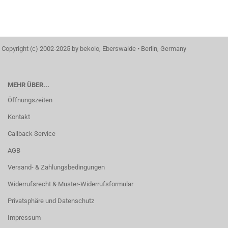
Copyright (c) 2002-2025 by bekolo, Eberswalde • Berlin, Germany
MEHR ÜBER...
Öffnungszeiten
Kontakt
Callback Service
AGB
Versand- & Zahlungsbedingungen
Widerrufsrecht & Muster-Widerrufsformular
Privatsphäre und Datenschutz
Impressum