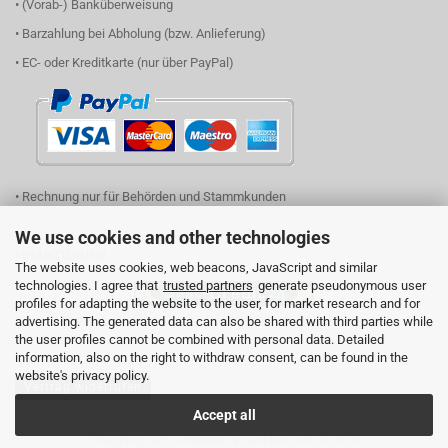
• (Vorab-) Banküberweisung
• Barzahlung bei Abholung (bzw. Anlieferung)
• EC- oder Kreditkarte (nur über PayPal)
• Rechnung nur für Behörden und Stammkunden
We use cookies and other technologies
FINANZIERUNG
The website uses cookies, web beacons, JavaScript and similar
technologies. I agree that
trusted partners
generate pseudonymous user
profiles for adapting the website to the user, for market research and for
advertising. The generated data can also be shared with third parties while
(einfach Logo anklicken und Ihren Finanzierungsbedarf eingeben)
the user profiles cannot be combined with personal data. Detailed
information, also on the right to withdraw consent, can be found in the
website's privacy policy.
Vertrag widerrufen
Accept all
Shopping Cart Software
by Gambio.com © 2026