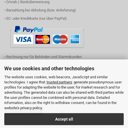
• (Vorab-) Banküberweisung
• Barzahlung bei Abholung (bzw. Anlieferung)
• EC- oder Kreditkarte (nur über PayPal)
• Rechnung nur für Behörden und Stammkunden
We use cookies and other technologies
FINANZIERUNG
The website uses cookies, web beacons, JavaScript and similar
technologies. I agree that
trusted partners
generate pseudonymous user
profiles for adapting the website to the user, for market research and for
advertising. The generated data can also be shared with third parties while
(einfach Logo anklicken und Ihren Finanzierungsbedarf eingeben)
the user profiles cannot be combined with personal data. Detailed
information, also on the right to withdraw consent, can be found in the
website's privacy policy.
Vertrag widerrufen
Accept all
Shopping Cart Software
by Gambio.com © 2026