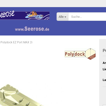
Alle
Polydock EZ Port MAX 2i
P
Ar
Li
La