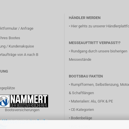
HÄNDLER WERDEN
•
Hier gehts zu unserer Händlerplattfo
ktformular / Anfrage
Ihres Bootes
MESSEAUFTRITT VERPASST!?
lung / Kundenakquise
•
Rundgang durch unsere bisherigen
rtaufträge von A nach B
Messestände
TUNG
BOOTSBAU FAKTEN
•
Rumpfformen, Selbstlenzung, Motor
egeplätze
& Schaftlängen
•
Materialien: Alu, GFK & PE
•
CE-Kategorien
Bootsversicherungen
•
Bodenbeläge
•
RAL-Farben