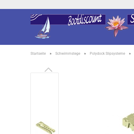
»
»
»
Startseite
Schwimmstege
Polydock Slipsysteme