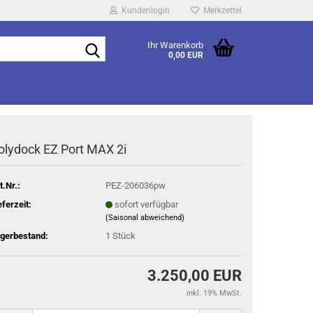
Kundenlogin
Merkzettel
Suche...
Ihr Warenkorb
0,00 EUR
olydock EZ Port MAX 2i
t.Nr.:
PEZ-206036pw
eferzeit:
sofort verfügbar
(Saisonal abweichend)
gerbestand:
1
Stück
3.250,00 EUR
inkl. 19% MwSt.