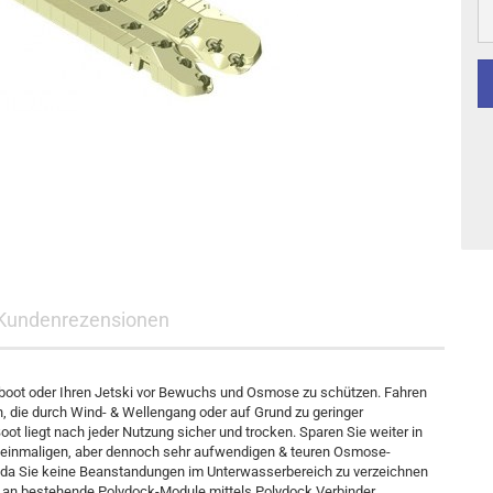
Kundenrezensionen
einboot oder Ihren Jetski vor Bewuchs und Osmose zu schützen. Fahren
 die durch Wind- & Wellengang oder auf Grund zu geringer
ot liegt nach jeder Nutzung sicher und trocken. Sparen Sie weiter in
er einmaligen, aber dennoch sehr aufwendigen & teuren Osmose-
, da Sie keine Beanstandungen im Unterwasserbereich zu verzeichnen
 an bestehende Polydock-Module mittels Polydock Verbinder.