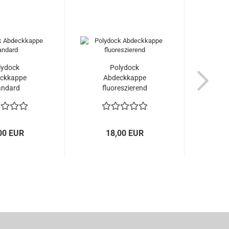
lydock
Polydock
Polydo
ckkappe
Abdeckkappe
andard
fluoreszierend
00 EUR
18,00 EUR
2