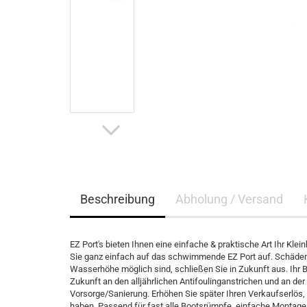
Beschreibung
Abholung / Versand
EZ Port's bieten Ihnen eine einfache & praktische Art Ihr Kl
Sie ganz einfach auf das schwimmende EZ Port auf. Schäden,
Wasserhöhe möglich sind, schließen Sie in Zukunft aus. Ihr Bo
Zukunft an den alljährlichen Antifoulinganstrichen und an d
Vorsorge/Sanierung. Erhöhen Sie später Ihren Verkaufserlös
haben. Passend für fast alle Bootsrümpfe, einfache Montage