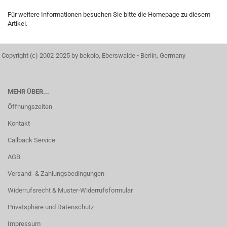
Für weitere Informationen besuchen Sie bitte die
Homepage
zu diesem
Artikel.
Copyright (c) 2002-2025 by bekolo, Eberswalde • Berlin, Germany
MEHR ÜBER...
Öffnungszeiten
Kontakt
Callback Service
AGB
Versand- & Zahlungsbedingungen
Widerrufsrecht & Muster-Widerrufsformular
Privatsphäre und Datenschutz
Impressum