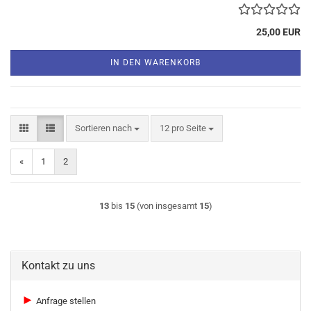
25,00 EUR
IN DEN WARENKORB
Sortieren nach
pro Seite
Sortieren nach
12 pro Seite
«
1
2
13
bis
15
(von insgesamt
15
)
Kontakt zu uns
►
Anfrage stellen