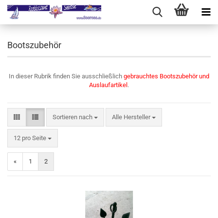
Bootszubehör
In dieser Rubrik finden Sie ausschließlich
gebrauchtes Bootszubehör und
Auslaufartikel
.
Sortieren nach
Sortieren nach
Alle Hersteller
pro Seite
12 pro Seite
«
1
2