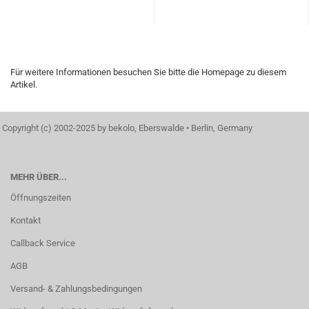
Für weitere Informationen besuchen Sie bitte die
Homepage
zu diesem
Artikel.
Copyright (c) 2002-2025 by bekolo, Eberswalde • Berlin, Germany
MEHR ÜBER...
Öffnungszeiten
Kontakt
Callback Service
AGB
Versand- & Zahlungsbedingungen