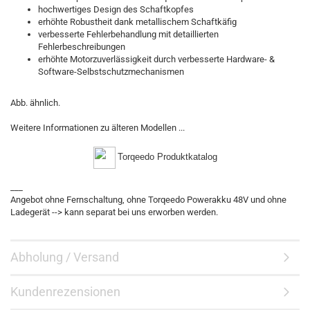
hochwertiges Design des Schaftkopfes
erhöhte Robustheit dank metallischem Schaftkäfig
verbesserte Fehlerbehandlung mit detaillierten
Fehlerbeschreibungen
erhöhte Motorzuverlässigkeit durch verbesserte Hardware- &
Software-Selbstschutzmechanismen
Abb. ähnlich.
Weitere Informationen zu älteren Modellen ...
Torqeedo Produktkatalog
___
Angebot ohne Fernschaltung, ohne Torqeedo Powerakku 48V und ohne
Ladegerät --> kann separat bei uns erworben werden.
Abholung / Versand
Kundenrezensionen