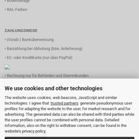
•
Bodenbeläge
•
RAL-Farben
ZAHLUNGSWEISE
• (Vorab-) Banküberweisung
• Barzahlung bei Abholung (bzw. Anlieferung)
• EC- oder Kreditkarte (nur über PayPal)
• Rechnung nur für Behörden und Stammkunden
We use cookies and other technologies
FINANZIERUNG
The website uses cookies, web beacons, JavaScript and similar
technologies. I agree that
trusted partners
generate pseudonymous user
profiles for adapting the website to the user, for market research and for
advertising. The generated data can also be shared with third parties while
(einfach Logo anklicken und Ihren Finanzierungsbedarf eingeben)
the user profiles cannot be combined with personal data. Detailed
information, also on the right to withdraw consent, can be found in the
website's privacy policy.
Vertrag widerrufen