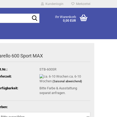
Kundenlogin
Merkzettel
Suche...
Ihr Warenkorb
0,00 EUR
arello 600 Sport MAX
t.Nr.:
STB-600SR
eferzeit:
ca. 6-10
Wochen
(Saisonal abweichend)
rfügbarkeit:
Bitte Farbe & Ausstattung
separat anfragen.
rben: