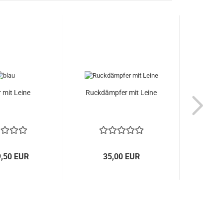
 mit Leine
Ruckdämpfer mit Leine
(Falt
9,50 EUR
35,00 EUR
ab