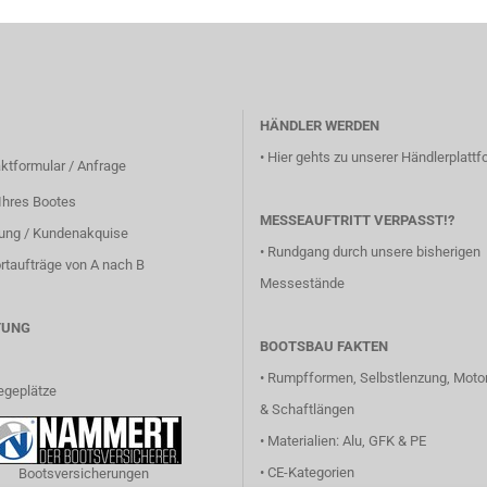
HÄNDLER WERDEN
•
Hier gehts zu unserer Händlerplattfo
ktformular / Anfrage
Ihres Bootes
MESSEAUFTRITT VERPASST!?
lung / Kundenakquise
•
Rundgang durch unsere bisherigen
rtaufträge von A nach B
Messestände
TUNG
BOOTSBAU FAKTEN
•
Rumpfformen, Selbstlenzung, Motor
egeplätze
& Schaftlängen
•
Materialien: Alu, GFK & PE
•
CE-Kategorien
Bootsversicherungen