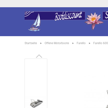
»
»
»
Startseite
Offene Motorboote
Farello
Farello 60