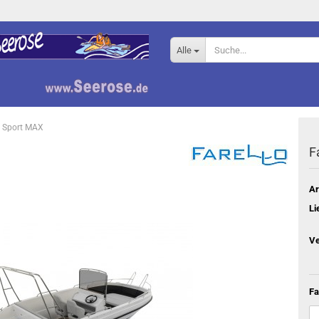
Alle
0 Sport MAX
F
Ar
Li
Ve
Fa