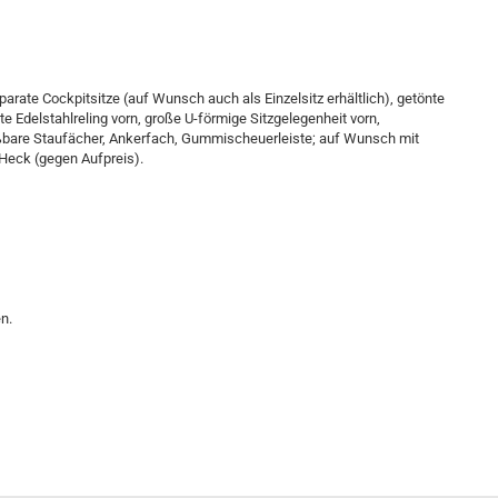
parate Cockpitsitze (auf Wunsch auch als Einzelsitz erhältlich), getönte
e Edelstahlreling vorn, große U-förmige Sitzgelegenheit vorn,
eßbare Staufächer, Ankerfach, Gummischeuerleiste; auf Wunsch mit
Heck (gegen Aufpreis).
n.