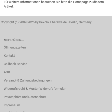
Für weitere Informationen besuchen Sie bitte die
Homepage
zu diesem
Artikel.
Copyright (c) 2002-2025 by bekolo, Eberswalde • Berlin, Germany
MEHR ÜBER...
Öffnungszeiten
Kontakt
Callback Service
AGB
Versand- & Zahlungsbedingungen
Widerrufsrecht & Muster-Widerrufsformular
Privatsphäre und Datenschutz
Impressum