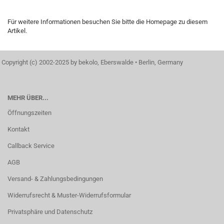
Für weitere Informationen besuchen Sie bitte die
Homepage
zu diesem
Artikel.
Copyright (c) 2002-2025 by bekolo, Eberswalde • Berlin, Germany
MEHR ÜBER...
Öffnungszeiten
Kontakt
Callback Service
AGB
Versand- & Zahlungsbedingungen
Widerrufsrecht & Muster-Widerrufsformular
Privatsphäre und Datenschutz