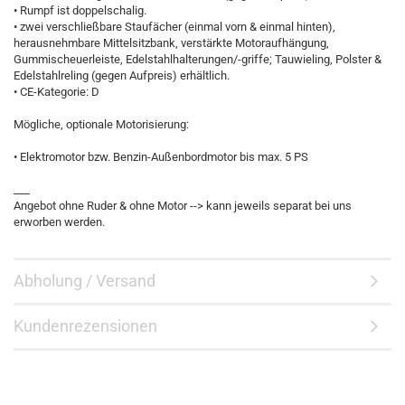
• Rumpf ist doppelschalig.
• zwei verschließbare Staufächer (einmal vorn & einmal hinten),
herausnehmbare Mittelsitzbank, verstärkte Motoraufhängung,
Gummischeuerleiste, Edelstahlhalterungen/-griffe; Tauwieling, Polster &
Edelstahlreling (gegen Aufpreis) erhältlich.
• CE-Kategorie: D
Mögliche, optionale Motorisierung:
• Elektromotor bzw. Benzin-Außenbordmotor bis max. 5 PS
___
Angebot ohne Ruder & ohne Motor --> kann jeweils separat bei uns
erworben werden.
Abholung / Versand
Kundenrezensionen