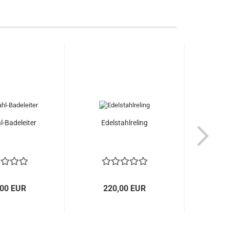
l-Badeleiter
Edelstahlreling
S
,00 EUR
220,00 EUR
ab