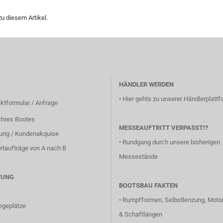
u diesem Artikel.
HÄNDLER WERDEN
•
Hier gehts zu unserer Händlerplattfo
ktformular / Anfrage
Ihres Bootes
MESSEAUFTRITT VERPASST!?
lung / Kundenakquise
•
Rundgang durch unsere bisherigen
rtaufträge von A nach B
Messestände
TUNG
BOOTSBAU FAKTEN
•
Rumpfformen, Selbstlenzung, Motor
egeplätze
& Schaftlängen