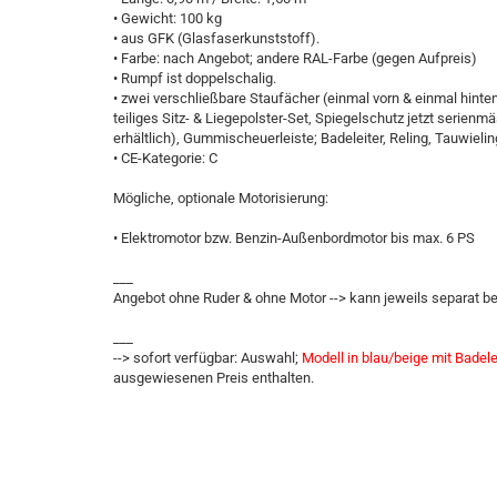
• Gewicht: 100 kg
• aus GFK (Glasfaserkunststoff).
• Farbe: nach Angebot; andere RAL-Farbe (gegen Aufpreis)
• Rumpf ist doppelschalig.
• zwei verschließbare Staufächer (einmal vorn & einmal hint
teiliges Sitz- & Liegepolster-Set, Spiegelschutz jetzt serien
erhältlich), Gummischeuerleiste; Badeleiter, Reling, Tauwieli
• CE-Kategorie: C
Mögliche, optionale Motorisierung:
• Elektromotor bzw. Benzin-Außenbordmotor bis max. 6 PS
___
Angebot ohne Ruder & ohne Motor --> kann jeweils separat b
___
--> sofort verfügbar: Auswahl;
Modell in blau/beige mit Badele
ausgewiesenen Preis enthalten.