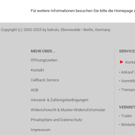
Für weitere Informationen besuchen Sie bitte die
Homepage
z
Copyright (c) 2002-2025 by bekolo, Eberswalde • Berlin, Germany
MEHR ÜBER...
SERVICE
Öffnungszeiten
►
Konta
Kontakt
•
Ankauf 
Callback Service
•
Vermitt
•
Transpo
AGB
Versand- & Zahlungsbedingungen
VERMIE
Widerrufsrecht & Muster-Widerrufsformular
•
Trailer
Privatsphäre und Datenschutz
•
Winterli
Impressum