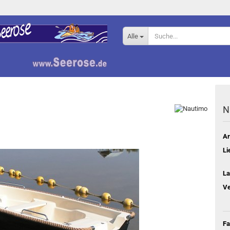
Alle
N
Ar
Li
La
Ve
Fa