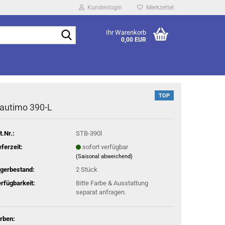
Kundenlogin
Merkzettel
Suche...
Ihr Warenkorb
0,00 EUR
TOP
autimo 390-L
t.Nr.:
STB-390l
eferzeit:
sofort verfügbar
(Saisonal abweichend)
gerbestand:
2
Stück
rfügbarkeit:
Bitte Farbe & Ausstattung
separat anfragen.
rben: