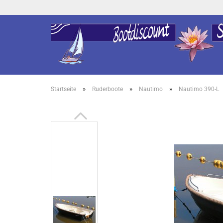
»
»
»
Startseite
Ruderboote
Nautimo
Nautimo 390-L