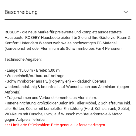
Beschreibung
ROSEBY - die neue Marke für preiswerte und komplett ausgestattete
Hausboote. ROSEBY-Hausboote bieten für Sie und Ihre Gäste viel Raum &
Komfort. Unter dem Wasser wahlweise hochwertiges PE-Material
(korrosionsfrei) oder Aluminium als Schwimmkörper. Für 4 Personen.
Technische Angaben:
• Länge: 15,00 m / Breite: 5,00 m
• Wohneinheit/Aufbau: auf Anfrage
• Schwimmkörper aus PE (Polyethylen) --> dadurch überaus
wiederstandsfähig & bruchfest; auf Wunsch auch aus Aluminium (gegen
Aufpreis)
• Trägerrahmen und Verbundelemente aus Aluminium.
• Inneneinrichtung: großzügiger Salon inkl. aller Möbel, 2 Schlafräume inkl.
aller Betten, Küche mit kompletter Einrichtung (Herd, Kühlschrank, Spüle),
WC-Raum mit Dusche, uvm.; auf Wunsch mit Steuerkonsole & Motor
gegen Aufpreis lieferbar.
• • • Limitierte Stückzahlen: Bitte genaue Lieferzeit erfragen.
___