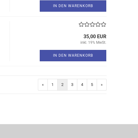
IN DEN WARENKORB
35,00 EUR
inkl. 19% MwSt.
IN DEN WARENKORB
«
1
2
3
4
5
»