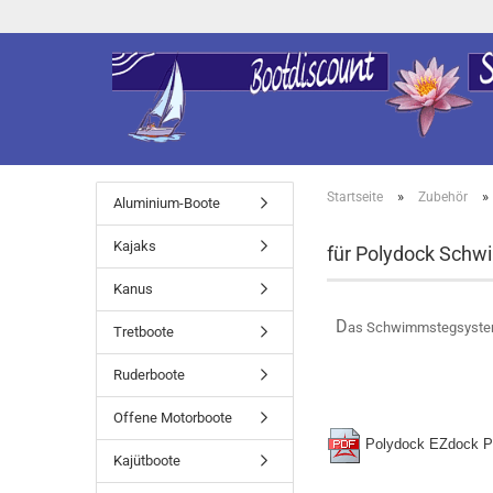
»
»
Startseite
Zubehör
Aluminium-Boote
Kajaks
für Polydock Sch
Kanus
D
as Schwimmstegsystem d
Tretboote
Ruderboote
Offene Motorboote
Polydock EZdock P
Kajütboote