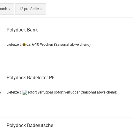
nach
pro Seite
 nach
12 pro Seite
Polydock Bank
Lieferzeit:
ca. 6-10 Wochen
(Saisonal abweichend)
Polydock Badeleiter PE
Lieferzeit:
sofort verfügbar
(Saisonal abweichend)
Polydock Baderutsche