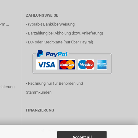
ZAHLUNGSWEISE
rm ...
• (Vorab-) Banküberweisung
• Barzahlung bei Abholung (bzw. Anlieferung)
• EC- oder Kreditkarte (nur über PayPal)
• Rechnung nur für Behörden und
isierung
Stammkunden
FINANZIERUNG
(einfach Logo anklicken und Ihren
Accept all