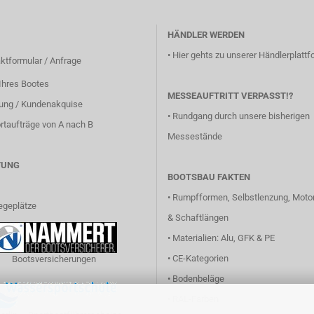
HÄNDLER WERDEN
•
Hier gehts zu unserer Händlerplattfo
ktformular / Anfrage
Ihres Bootes
MESSEAUFTRITT VERPASST!?
lung / Kundenakquise
•
Rundgang durch unsere bisherigen
rtaufträge von A nach B
Messestände
TUNG
BOOTSBAU FAKTEN
•
Rumpfformen, Selbstlenzung, Motor
egeplätze
& Schaftlängen
•
Materialien: Alu, GFK & PE
•
CE-Kategorien
Bootsversicherungen
•
Bodenbeläge
•
RAL-Farben