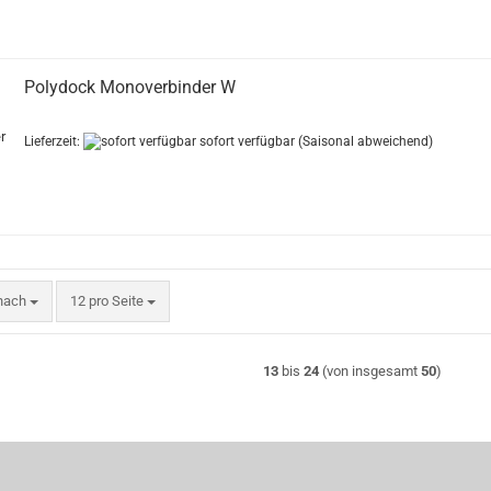
Polydock Monoverbinder W
Lieferzeit:
sofort verfügbar
(Saisonal abweichend)
nach
pro Seite
 nach
12 pro Seite
13
bis
24
(von insgesamt
50
)