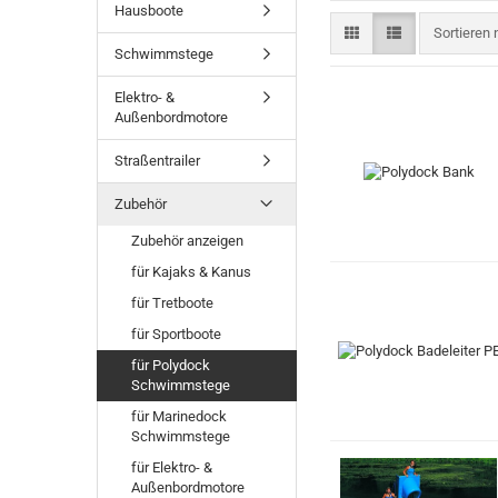
Hausboote
Sortieren 
Sortieren
Schwimmstege
Elektro- &
Außenbordmotore
Straßentrailer
Zubehör
Zubehör anzeigen
für Kajaks & Kanus
für Tretboote
für Sportboote
für Polydock
Schwimmstege
für Marinedock
Schwimmstege
für Elektro- &
Außenbordmotore