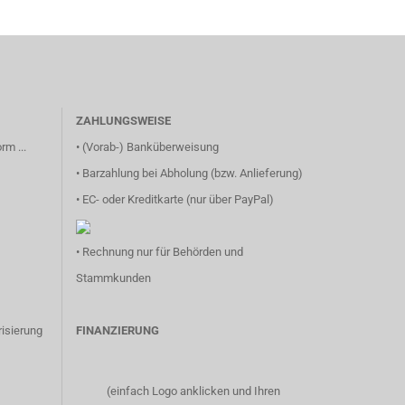
ZAHLUNGSWEISE
rm ...
• (Vorab-) Banküberweisung
• Barzahlung bei Abholung (bzw. Anlieferung)
• EC- oder Kreditkarte (nur über PayPal)
• Rechnung nur für Behörden und
Stammkunden
isierung
FINANZIERUNG
(einfach Logo anklicken und Ihren