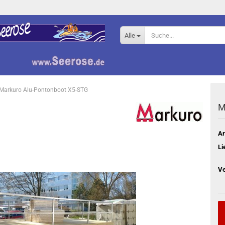
Alle
Markuro Alu-Pontonboot X5-STG
M
Ar
Li
Ve