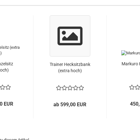
nzelsitz
Markuro 
Trainer Hecksitzbank
hoch)
(extra hoch)
00 EUR
450
ab 599,00 EUR
u diesem Artikel.