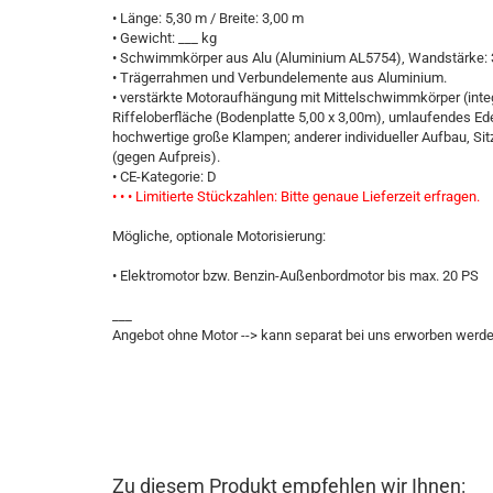
• Länge: 5,30 m / Breite: 3,00 m
• Gewicht: ___ kg
• Schwimmkörper aus Alu (Aluminium AL5754), Wandstärke
• Trägerrahmen und Verbundelemente aus Aluminium.
• verstärkte Motoraufhängung mit Mittelschwimmkörper (integr
Riffeloberfläche (Bodenplatte 5,00 x 3,00m), umlaufendes Ede
hochwertige große Klampen; anderer individueller Aufbau, Sit
(gegen Aufpreis).
• CE-Kategorie: D
• • • Limitierte Stückzahlen: Bitte genaue Lieferzeit erfragen.
Mögliche, optionale Motorisierung:
• Elektromotor bzw. Benzin-Außenbordmotor bis max. 20 PS
___
Angebot ohne Motor --> kann separat bei uns erworben werde
Zu diesem Produkt empfehlen wir Ihnen: