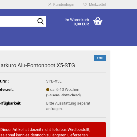
Kundenlogin
Merkzettel
Suche...
Ihr Warenkorb
0,00 EUR
TOP
arkuro Alu-Pontonboot X5-STG
t.Nr.:
SPB-X5L
eferzeit:
ca. 6-10 Wochen
(Saisonal abweichend)
rfügbarkeit:
Bitte Ausstattung separat
anfragen.
Dieser Artikel ist derzeit nicht lieferbar. Wird bestellt,
saisonal kann es dennoch zu längeren Lieferzeiten