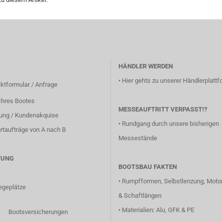
HÄNDLER WERDEN
•
Hier gehts zu unserer Händlerplattfo
ktformular / Anfrage
Ihres Bootes
MESSEAUFTRITT VERPASST!?
lung / Kundenakquise
•
Rundgang durch unsere bisherigen
rtaufträge von A nach B
Messestände
TUNG
BOOTSBAU FAKTEN
•
Rumpfformen, Selbstlenzung, Motor
egeplätze
& Schaftlängen
•
Materialien: Alu, GFK & PE
Bootsversicherungen