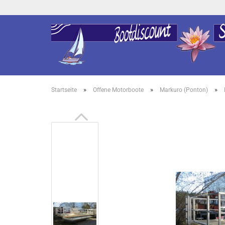
»
»
»
Startseite
Offene Motorboote
Markuro (Ponton)