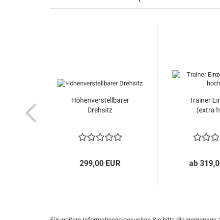
Höhenverstellbarer
Trainer Ei
Drehsitz
(extra 
299,00 EUR
ab 319,
Für weitere Informationen besuchen Sie bitte die
Homepage
z