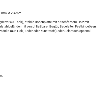
: 3mm, ø 795mm
ierter 50l Tank), stabile Bodenplatte mit rutschfestem Holz mit
lstahlgeländer mit verschließbarer Bugtür, Badeleiter, Festbindeösen,
zbänke (aus Holz, Leder oder Kunststoff) oder Solardach optional
n.